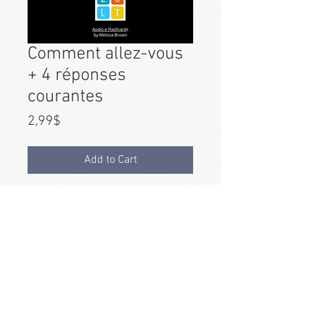
Comment allez-vous
+ 4 réponses
courantes
Price
2,99$
Add to Cart
Espagnol pour débutants
~ Comment
demander
"Comment vas-tu?" à la
fois formellement et
informellement
, avec
4 réponses
possibles
(à la fois
féminin
et
masculin
formulaires).